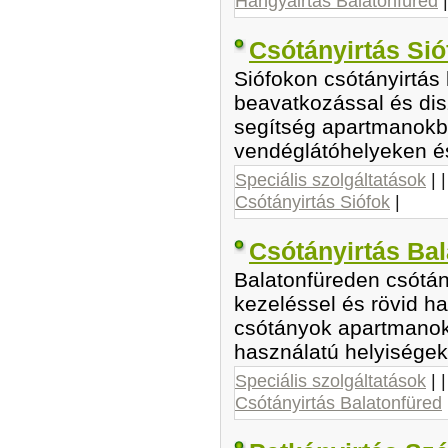
Hangyairtás Balatonfüred
|
Csótányirtás Sió
Siófokon csótányirtás
beavatkozással és dis
segítség apartmanokb
vendéglátóhelyeken é
Speciális szolgáltatások
| 
Csótányirtás Siófok
|
Csótányirtás Ba
Balatonfüreden csótán
kezeléssel és rövid ha
csótányok apartmanok
használatú helyisége
Speciális szolgáltatások
| 
Csótányirtás Balatonfüred