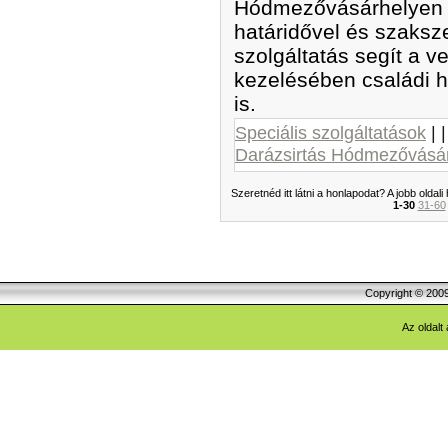
Hódmezővásárhelyen d
határidővel és szaksz
szolgáltatás segít a v
kezelésében családi 
is.
Speciális szolgáltatások
| 
Darázsirtás Hódmezővásá
Szeretnéd itt látni a honlapodat? A jobb oldali
1-30
31-60
Copyright © 200
Az oldalt