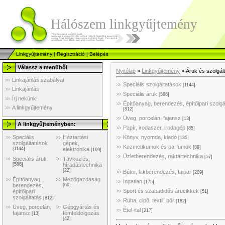
Hálószem linkgyűjtemény
Linkgyűjtemény
|
Regisztráció
|
Belépés
Válassz a menüből
Nyitólap
»
Linkgyűjtemény
» Áruk és szolgál
Linkajánlás szabályai
Speciális szolgáltatások
[1144]
Linkajánlás
Speciális áruk
[586]
Írj nekünk!
Építőanyag, berendezés, építőipari szolgá
A linkgyűjtemény
[812]
Üveg, porcelán, fajansz
[13]
A linkgyűjteményben:
Papír, irodaszer, irodagép
[85]
Könyv, nyomda, kiadó
Speciális
Háztartási
[135]
szolgáltatások
gépek,
Kozmetikumok és parfümök
[89]
[1144]
elektronika
[169]
Üzletberendezés, raktártechnika
[57]
Speciális áruk
Távközlés,
[586]
híradástechnika
[22]
Bútor, lakberendezés, faipar
[209]
Építőanyag,
Mezőgazdaság
Ingatlan
[175]
berendezés,
[60]
Sport és szabadidős árucikkek
építőipari
[51]
szolgáltatás
[812]
Ruha, cipő, textil, bőr
[182]
Üveg, porcelán,
Gépgyártás és
Étel-ital
[217]
fajansz
fémfeldolgozás
[13]
[42]