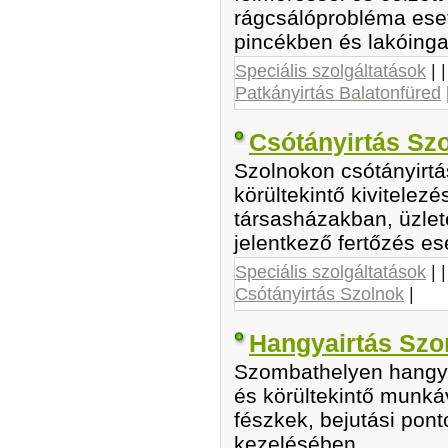
rágcsálóprobléma ese
pincékben és lakóinga
Speciális szolgáltatások
| 
Patkányirtás Balatonfüred
Csótányirtás Sz
Szolnokon csótányirtá
körültekintő kivitelez
társasházakban, üzle
jelentkező fertőzés es
Speciális szolgáltatások
| 
Csótányirtás Szolnok
|
Hangyairtás Szo
Szombathelyen hangya
és körültekintő munkáv
fészkek, bejutási pon
kezelésében.