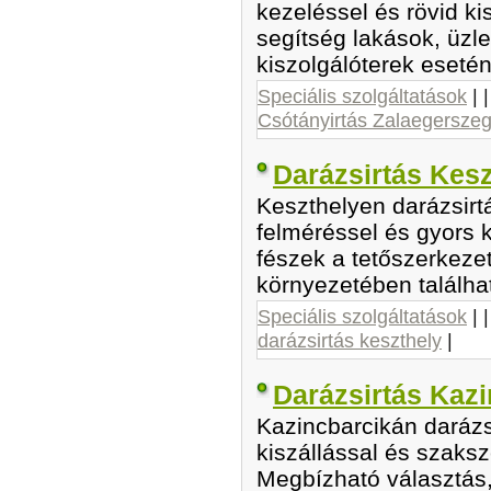
kezeléssel és rövid ki
segítség lakások, üzl
kiszolgálóterek esetén
Speciális szolgáltatások
| 
Csótányirtás Zalaegersze
Darázsirtás Kesz
Keszthelyen darázsirtá
felméréssel és gyors k
fészek a tetőszerkezet
környezetében találha
Speciális szolgáltatások
| 
darázsirtás keszthely
|
Darázsirtás Kaz
Kazincbarcikán darázsi
kiszállással és szaksz
Megbízható választás,