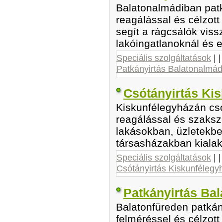
Balatonalmádiban patk
reagálással és célzott
segít a rágcsálók vis
lakóingatlanoknál és 
Speciális szolgáltatások
| 
Patkányirtás Balatonalmád
Csótányirtás Ki
Kiskunfélegyházán csó
reagálással és szaksz
lakásokban, üzletekbe
társasházakban kialaku
Speciális szolgáltatások
| 
Csótányirtás Kiskunfélegy
Patkányirtás Bal
Balatonfüreden patkán
felméréssel és célzott