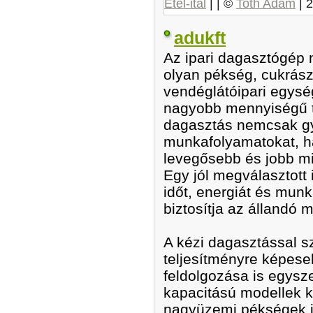
Étel-ital
| | ©
Toth Adam
|
2
adukft
Az ipari dagasztógép 
olyan pékség, cukrász
vendéglátóipari egys
nagyobb mennyiségű té
dagasztás nemcsak gy
munkafolyamatokat, 
levegősebb és jobb m
Egy jól megválasztott
időt, energiát és mun
biztosítja az állandó 
A kézi dagasztással 
teljesítményre képesek
feldolgozása is egys
kapacitású modellek k
nagyüzemi pékségek i