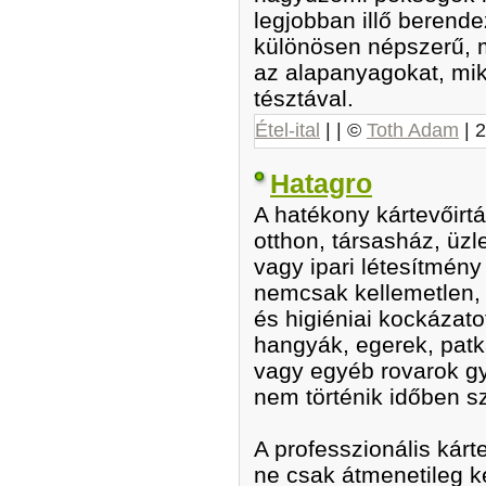
legjobban illő berende
különösen népszerű, 
az alapanyagokat, mi
tésztával.
Étel-ital
| | ©
Toth Adam
|
2
Hatagro
A hatékony kártevőirt
otthon, társasház, üz
vagy ipari létesítmény
nemcsak kellemetlen
és higiéniai kockázatot
hangyák, egerek, patk
vagy egyéb rovarok g
nem történik időben s
A professzionális kárt
ne csak átmenetileg k