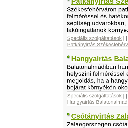
Patkányirtás Sz
Székesfehérváron patk
felméréssel és haték
segítség udvarokban, 
lakóingatlanok környe
Speciális szolgáltatások
| 
Patkányirtás Székesfehérv
Hangyairtás Bal
Balatonalmádiban hang
helyszíni felméréssel
megoldás, ha a hangy
bejárat környékén ok
Speciális szolgáltatások
| 
Hangyairtás Balatonalmád
Csótányirtás Za
Zalaegerszegen csótán