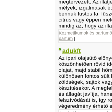
megtervezett. Az illa
mélyek, izgalmasak é
bennük füstös fa, fűsz
citrus vagy éppen mel
mindig az, hogy az illa
Kozmetikumok és parfümö
parfüm
|
adukft
Az ipari olajsütő előn
köszönhetően rövid idő
olajat, majd stabil hőm
különösen fontos sült k
zöldségek, sajtok vag
készítésekor. A megfe
és állagát javítja, ha
felszívódását is, így
végeredmény érhető e