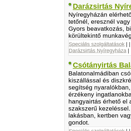
Darázsirtás Nyí
Nyíregyházán elérhető
tetőnél, eresznél vagy 
Gyors beavatkozás, bi
körültekintő munkavé
Speciális szolgáltatások
| 
Darázsirtás Nyíregyháza
|
Csótányirtás Ba
Balatonalmádiban csót
kiszállással és diszkr
segítség nyaralókban
érzékeny ingatlanokb
hangyairtás érhető el 
szakszerű kezeléssel
lakásban, kertben vag
gondot.
Speciális szolgáltatások
| 