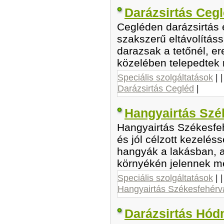
Darázsirtás Ceg
Cegléden darázsirtás e
szakszerű eltávolításs
darazsak a tetőnél, er
közelében telepedtek
Speciális szolgáltatások
| 
Darázsirtás Cegléd
|
Hangyairtás Szé
Hangyairtás Székesfe
és jól célzott kezelé
hangyák a lakásban, 
környékén jelennek m
Speciális szolgáltatások
| 
Hangyairtás Székesfehérv
Darázsirtás Hód