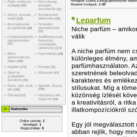
Honlapok száma a linkgyűjteménynek ebben
Papír, irodaszer,
Nyersanyag,
Mutatott honlapok
:
1-30
irodagép
anyagok,
[85]
összetevők
[21]
Könyv, nyomda,
Szórakoztató
Leparfum
kiadó
elektronika
[135]
[35]
Kozmetikumok
Termelési
Niche parfüm – amikor 
és parfümök
berendezések
[89]
[15]
válik
Üzletberendezés,
Szállítmányozás,
raktártechnika
fuvarozás,
[57]
csomagolás,
raktározás
[172]
A niche parfüm nem cs
Bútor,
Gyermekáru
[46]
különleges élmény, a
lakberendezés,
faipar
[209]
parfümhasználaton. A
Ingatlan
Energia
[175]
[72]
szeretnének beleolva
Sport és
Műszerek
[47]
szabadidős
karakteres és emlékezet
árucikkek
[51]
Ruha, cipő, textil,
Ajándék, ékszer
stílusukat. Míg a töm
bőr
[160]
[182]
közönség ízlését követ
Étel-ital
Háztartási cikk,
[217]
vegyszer
[54]
a kreativitásról, a ri
illatkompozíciókról szó
Statisztika
Online vannak:
1
Egy jól megválasztott
Vendégek:
1
Regisztráltak:
0
abban rejlik, hogy mi