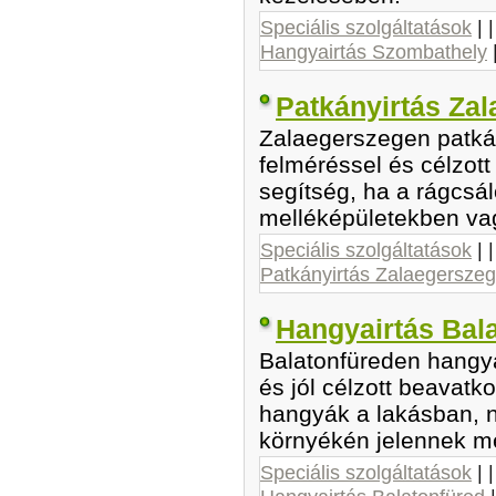
Speciális szolgáltatások
| 
Hangyairtás Szombathely
Patkányirtás Za
Zalaegerszegen patkán
felméréssel és célzot
segítség, ha a rágcsál
melléképületekben vag
Speciális szolgáltatások
| 
Patkányirtás Zalaegerszeg
Hangyairtás Bal
Balatonfüreden hangya
és jól célzott beavatk
hangyák a lakásban, n
környékén jelennek m
Speciális szolgáltatások
| 