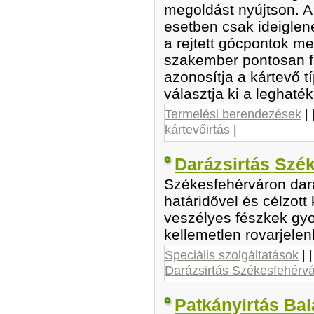
megoldást nyújtson. 
esetben csak ideigle
a rejtett gócpontok m
szakember pontosan fe
azonosítja a kártevő 
választja ki a leghaték
Termelési berendezések
| 
kártevőirtás
|
Darázsirtás Szé
Székesfehérváron dará
határidővel és célzott
veszélyes fészkek gy
kellemetlen rovarjelen
Speciális szolgáltatások
| 
Darázsirtás Székesfehérvá
Patkányirtás Ba