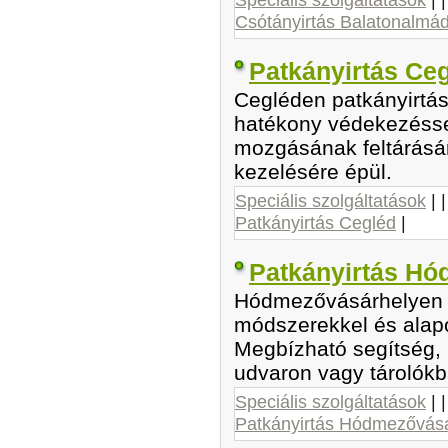
Csótányirtás Balatonalmád
Patkányirtás Ce
Cegléden patkányirtás
hatékony védekezéssel
mozgásának feltárásár
kezelésére épül.
Speciális szolgáltatások
| 
Patkányirtás Cegléd
|
Patkányirtás Hó
Hódmezővásárhelyen pa
módszerekkel és alapo
Megbízható segítség, 
udvaron vagy tárolókb
Speciális szolgáltatások
| 
Patkányirtás Hódmezővás