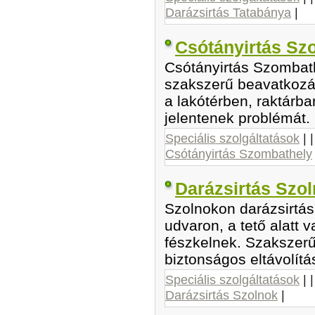
Darázsirtás Tatabánya
|
Csótányirtás Sz
Csótányirtás Szombath
szakszerű beavatkozás
a lakótérben, raktárb
jelentenek problémát.
Speciális szolgáltatások
| 
Csótányirtás Szombathely
Darázsirtás Szo
Szolnokon darázsirtás
udvaron, a tető alatt 
fészkelnek. Szakszer
biztonságos eltávolítá
Speciális szolgáltatások
| 
Darázsirtás Szolnok
|