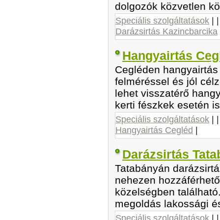
dolgozók közvetlen kö
Speciális szolgáltatások
| 
Darázsirtás Kazincbarcika
Hangyairtás Ceg
Cegléden hangyairtás 
felméréssel és jól cél
lehet visszatérő hangy
kerti fészkek esetén is
Speciális szolgáltatások
| 
Hangyairtás Cegléd
|
Darázsirtás Tat
Tatabányán darázsirtás
nehezen hozzáférhető
közelségben található
megoldás lakossági é
Speciális szolgáltatások
| 